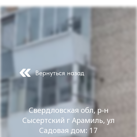
Вернуться назад
Свердловская обл, р-н
Сысертский г Арамиль, ул
Садовая дом: 17